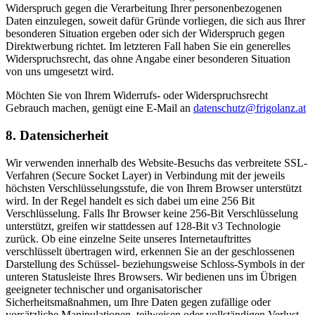
Widerspruch gegen die Verarbeitung Ihrer personenbezogenen
Daten einzulegen, soweit dafür Gründe vorliegen, die sich aus Ihrer
besonderen Situation ergeben oder sich der Widerspruch gegen
Direktwerbung richtet. Im letzteren Fall haben Sie ein generelles
Widerspruchsrecht, das ohne Angabe einer besonderen Situation
von uns umgesetzt wird.
Möchten Sie von Ihrem Widerrufs- oder Widerspruchsrecht
Gebrauch machen, genügt eine E-Mail an
datenschutz@frigolanz.at
8. Datensicherheit
Wir verwenden innerhalb des Website-Besuchs das verbreitete SSL-
Verfahren (Secure Socket Layer) in Verbindung mit der jeweils
höchsten Verschlüsselungsstufe, die von Ihrem Browser unterstützt
wird. In der Regel handelt es sich dabei um eine 256 Bit
Verschlüsselung. Falls Ihr Browser keine 256-Bit Verschlüsselung
unterstützt, greifen wir stattdessen auf 128-Bit v3 Technologie
zurück. Ob eine einzelne Seite unseres Internetauftrittes
verschlüsselt übertragen wird, erkennen Sie an der geschlossenen
Darstellung des Schüssel- beziehungsweise Schloss-Symbols in der
unteren Statusleiste Ihres Browsers. Wir bedienen uns im Übrigen
geeigneter technischer und organisatorischer
Sicherheitsmaßnahmen, um Ihre Daten gegen zufällige oder
vorsätzliche Manipulationen, teilweisen oder vollständigen Verlust,